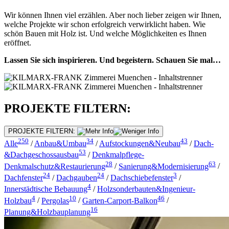
Wir können Ihnen viel erzählen. Aber noch lieber zeigen wir Ihnen,
welche Projekte wir schon erfolgreich verwirklicht haben. Wie
schön Bauen mit Holz ist. Und welche Möglichkeiten es Ihnen
eröffnet.
Lassen Sie sich inspirieren. Und begeistern. Schauen Sie mal…
PROJEKTE FILTERN:
PROJEKTE FILTERN:
250
34
43
Alle
/
Anbau&Umbau
/
Aufstockungen&Neubau
/
Dach-
53
&Dachgeschossausbau
/
Denkmalpflege-
28
63
Denkmalschutz&Restaurierung
/
Sanierung&Modernisierung
/
24
24
3
Dachfenster
/
Dachgauben
/
Dachschiebefenster
/
4
Innerstädtische Bebauung
/
Holzsonderbauten&Ingenieur-
4
10
46
Holzbau
/
Pergolas
/
Garten-Carport-Balkon
/
16
Planung&Holzbauplanung