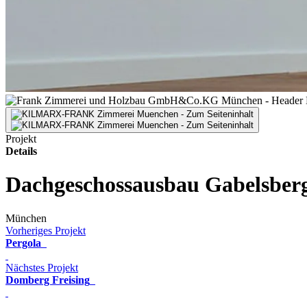
Projekt
Details
Dachgeschossausbau Gabelsberg
München
Vorheriges Projekt
Pergola
Nächstes Projekt
Domberg Freising