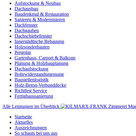
Aufstockung & Neubau
Dachausbau
Baudenkmal & Restauration
Sanieren & Modernisieren
Dachfenster
Dachgauben
Dachschiebefenster
Innerstädtische Bebauung
Holzsonderbauten
Pergolas
Gartenhaus, Carport & Balkone
Planung & Holzbauplanung
Dachaufstockung
Bohrwiderstandsmessung
Baustellenlogistik
Holz-Beton-Verbunddecke
Richtfest Service
Fertighaussanierung
Alle Leistungen im Überblick
Startseite
Aktuelles
Auszeichnungen
So schauts bei uns aus