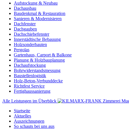
Aufstockung & Neubau
Dachausbau
Baudenkmal & Restauration
Sanieren & Modernisieren
Dachfenster
Dachgauben
Dachschiebefenster
Innerstädtische Bebauung
Holzsonderbauten
Pergolas
Gartenhaus, Carport & Balkone
Planung & Holzbauplanung
Dachaufstockung
Bohrwiderstandsmessung
Baustellenlogistik
Holz-Beton-Verbunddecke
Richtfest Service
Fertighaussanierung
Alle Leistungen im Überblick
Startseite
Aktuelles
Auszeichnungen
So schauts bei uns aus