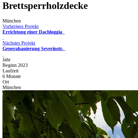
Brettsperrholzdecke
München
Vorheriges Projekt
Errichtung einer Dachloggia
Nächstes Projekt
Generalsanierung Severinstr.
Jahr
Beginn 2023
Laufzeit
6 Monate
Ort
München